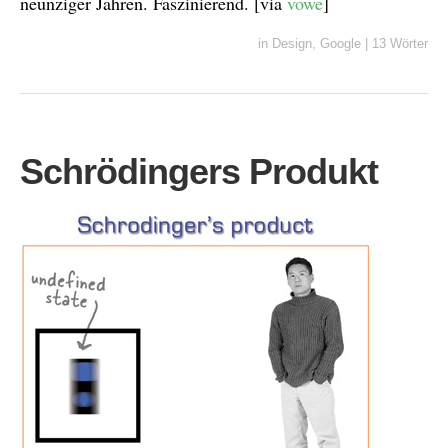
neunziger Jahren. Faszinierend. [via
vowe
]
in
Design
,
Google
|
13 Wörter
Schrödingers Produkt