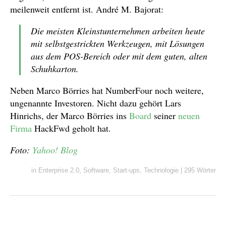
meilenweit entfernt ist. André M. Bajorat:
Die meisten Kleinstunternehmen arbeiten heute
mit selbstgestrickten Werkzeugen, mit Lösungen
aus dem POS-Bereich oder mit dem guten, alten
Schuhkarton.
Neben Marco Börries hat NumberFour noch weitere,
ungenannte Investoren. Nicht dazu gehört Lars
Hinrichs, der Marco Börries ins
Board
seiner
neuen
Firma
HackFwd geholt hat.
Foto:
Yahoo! Blog
in
Enterprise 2.0
,
Software
,
Start-ups
,
Technologie
|
295 Wörter