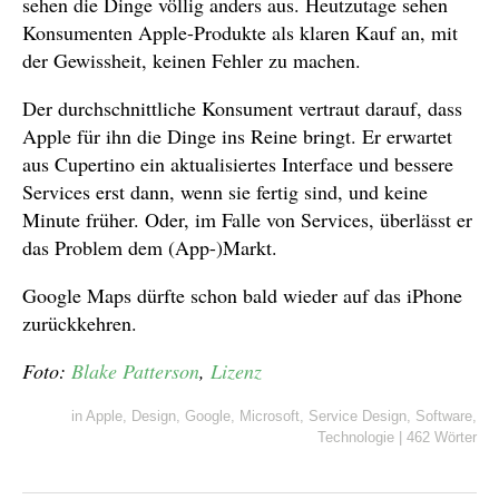
sehen die Dinge völlig anders aus. Heutzutage sehen
Konsumenten Apple-Produkte als klaren Kauf an, mit
der Gewissheit, keinen Fehler zu machen.
Der durchschnittliche Konsument vertraut darauf, dass
Apple für ihn die Dinge ins Reine bringt. Er erwartet
aus Cupertino ein aktualisiertes Interface und bessere
Services erst dann, wenn sie fertig sind, und keine
Minute früher. Oder, im Falle von Services, überlässt er
das Problem dem (App-)Markt.
Google Maps dürfte schon bald wieder auf das iPhone
zurückkehren.
Foto:
Blake Patterson
,
Lizenz
in
Apple
,
Design
,
Google
,
Microsoft
,
Service Design
,
Software
,
Technologie
|
462 Wörter