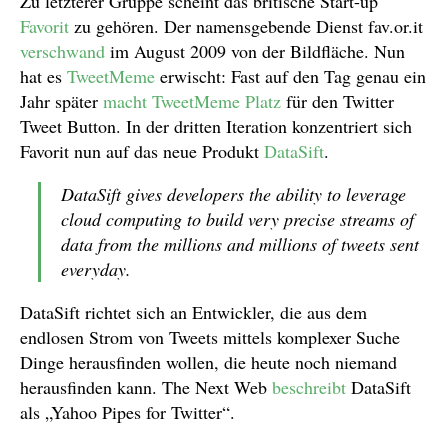
Zu letzterer Gruppe scheint das britische Start-up
Favorit
zu gehören. Der namensgebende Dienst fav.or.it
verschwand
im August 2009 von der Bildfläche. Nun
hat es
TweetMeme
erwischt: Fast auf den Tag genau ein
Jahr später
macht TweetMeme Platz
für den Twitter
Tweet Button. In der dritten Iteration konzentriert sich
Favorit nun auf das neue Produkt
DataSift
.
DataSift gives developers the ability to leverage
cloud computing to build very precise streams of
data from the millions and millions of tweets sent
everyday.
DataSift richtet sich an Entwickler, die aus dem
endlosen Strom von Tweets mittels komplexer Suche
Dinge herausfinden wollen, die heute noch niemand
herausfinden kann. The Next Web
beschreibt
DataSift
als „Yahoo Pipes for Twitter“.