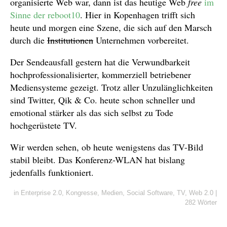
organisierte Web war, dann ist das heutige Web
free
im
Sinne der reboot10
. Hier in Kopenhagen trifft sich
heute und morgen eine Szene, die sich auf den Marsch
durch die
Institutionen
Unternehmen vorbereitet.
Der Sendeausfall gestern hat die Verwundbarkeit
hochprofessionalisierter, kommerziell betriebener
Mediensysteme gezeigt. Trotz aller Unzulänglichkeiten
sind Twitter, Qik & Co. heute schon schneller und
emotional stärker als das sich selbst zu Tode
hochgerüstete TV.
Wir werden sehen, ob heute wenigstens das TV-Bild
stabil bleibt. Das Konferenz-WLAN hat bislang
jedenfalls funktioniert.
in
Enterprise 2.0
,
Kongresse
,
Medien
,
Social Software
,
TV
,
Web 2.0
|
282 Wörter