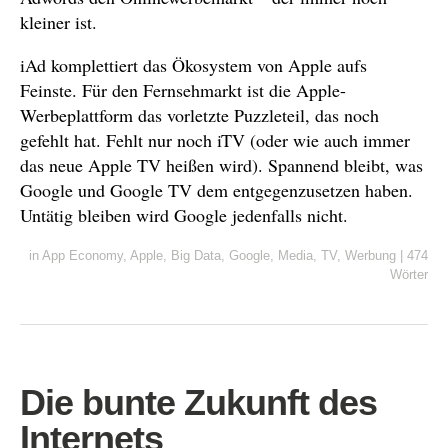
kleiner ist.
iAd komplettiert das Ökosystem von Apple aufs
Feinste. Für den Fernsehmarkt ist die Apple-
Werbeplattform das vorletzte Puzzleteil, das noch
gefehlt hat. Fehlt nur noch iTV (oder wie auch immer
das neue Apple TV heißen wird). Spannend bleibt, was
Google und Google TV dem entgegenzusetzen haben.
Untätig bleiben wird Google jedenfalls nicht.
in
App Economy
,
Apple
,
Big Data
,
Google
,
Media
,
TV
,
Werbung
|
474
Wörter
Die bunte Zukunft des
Internets