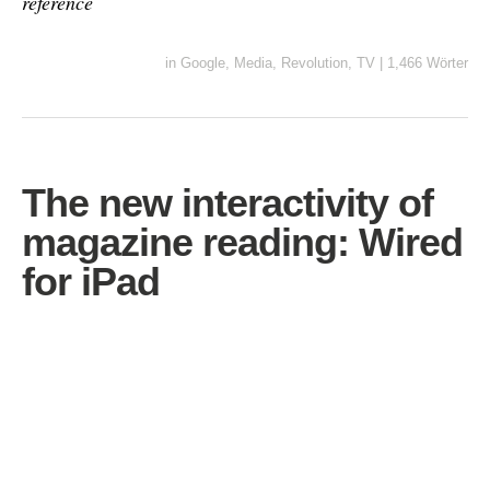
reference
in
Google
,
Media
,
Revolution
,
TV
|
1,466 Wörter
The new interactivity of
magazine reading: Wired
for iPad