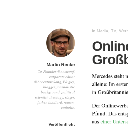
in
Media
,
TV
,
Wer
Onlin
Großb
Martin Recke
Co-Founder @nextconf,
Mercedes steht 
corporate editor
@AccentureSong, PR guy,
alleine: Im ers
blogger, journalistic
in Großbritanni
background, political
scientist, theology, singer,
father, landlord, roman-
Der Onlinewerbe
catholic.
Pfund. Das ents
aus
einer Unter
Veröffentlicht