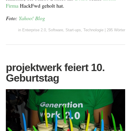
Firma
HackFwd geholt hat.
Foto:
Yahoo! Blog
in
Enterprise 2.0
,
Software
,
Start-ups
,
Technologie
|
295 Wörter
projektwerk feiert 10.
Geburtstag