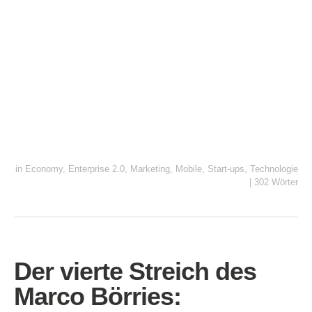
in
Economy
,
Enterprise 2.0
,
Marketing
,
Mobile
,
Start-ups
,
Technologie
|
302 Wörter
Der vierte Streich des
Marco Börries: