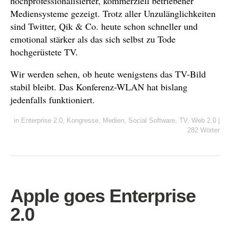
hochprofessionalisierter, kommerziell betriebener
Mediensysteme gezeigt. Trotz aller Unzulänglichkeiten
sind Twitter, Qik & Co. heute schon schneller und
emotional stärker als das sich selbst zu Tode
hochgerüstete TV.
Wir werden sehen, ob heute wenigstens das TV-Bild
stabil bleibt. Das Konferenz-WLAN hat bislang
jedenfalls funktioniert.
in
Enterprise 2.0
,
Kongresse
,
Medien
,
Social Software
,
TV
,
Web 2.0
|
282 Wörter
Apple goes Enterprise
2.0