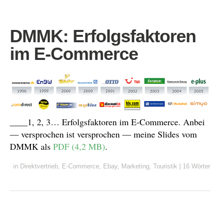
DMMK: Erfolgsfaktoren
im E-Commerce
____1, 2, 3… Erfolgsfaktoren im E-Commerce. Anbei
— versprochen ist versprochen — meine Slides vom
DMMK als
PDF (4,2 MB)
.
in
Direktvertrieb
,
E-Commerce
,
Ebay
,
Marketing
,
Touristik
|
16 Wörter