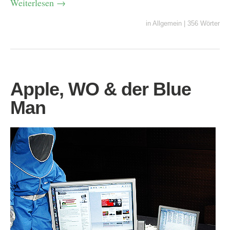
Weiterlesen
→
in
Allgemein
|
356 Wörter
Apple, WO & der Blue
Man