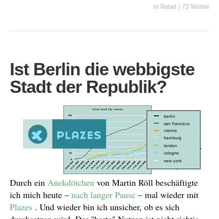
in
Retail
|
73 Wörter
Ist Berlin die webbigste
Stadt der Republik?
Durch ein
Anekdötchen
von Martin Röll beschäftigte
ich mich heute –
nach langer Pause
– mal wieder mit
Plazes
. Und wieder bin ich unsicher, ob es sich
durchsetzen wird. Der "harte" Nutzen ist nicht richtig