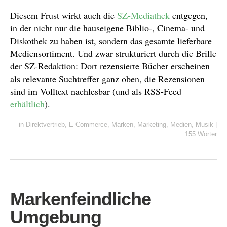
Diesem Frust wirkt auch die
SZ-Mediathek
entgegen,
in der nicht nur die hauseigene Biblio-, Cinema- und
Diskothek zu haben ist, sondern das gesamte lieferbare
Mediensortiment. Und zwar strukturiert durch die Brille
der SZ-Redaktion: Dort rezensierte Bücher erscheinen
als relevante Suchtreffer ganz oben, die Rezensionen
sind im Volltext nachlesbar (und als RSS-Feed
erhältlich
).
in
Direktvertrieb
,
E-Commerce
,
Marken
,
Marketing
,
Medien
,
Musik
|
155 Wörter
Markenfeindliche
Umgebung