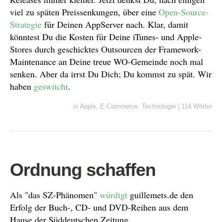
viel zu späten Preissenkungen, über eine
Open-Source-
Strategie
für Deinen AppServer nach. Klar, damit
könntest Du die Kosten für Deine iTunes- und Apple-
Stores durch geschicktes Outsourcen der Framework-
Maintenance an Deine treue WO-Gemeinde noch mal
senken. Aber da irrst Du Dich; Du kommst zu spät. Wir
haben
geswitcht
.
in
Apple
,
E-Commerce
,
Technologie
|
114 Wörter
Ordnung schaffen
Als "das SZ-Phänomen"
würdigt
guillemets.de den
Erfolg der Buch-, CD- und DVD-Reihen aus dem
Hause der Süddeutschen Zeitung.