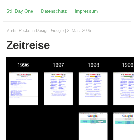
Still Day One
Datenschutz
Impressum
Martin Recke
in
Design
,
Google
|
2. März 2006
Zeitreise