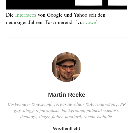
Die
Interfaces
von Google und Yahoo seit den
neunziger Jahren. Faszinierend. [via
vowe
]
Martin Recke
Co-Founder @nextconf, corporate editor @AccentureSong, PR
guy, blogger, journalistic background, political scientist,
theology, singer, father, landlord, roman-catholic.
Veröffentlicht