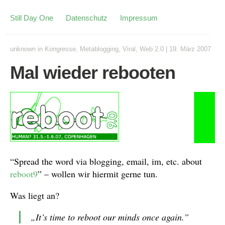
Still Day One
Datenschutz
Impressum
unknown
in
Kongresse
,
Metablogging
,
Viral
,
Web 2.0
|
19. März 2007
Mal wieder rebooten
“Spread the word via blogging, email, im, etc. about
reboot9
” – wollen wir hiermit gerne tun.
Was liegt an?
„It’s time to reboot our minds once again.”