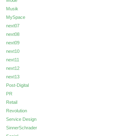
Mode
Musik
MySpace
next07
next08
next09
next10
next11
next12
next13
Post-Digital
PR
Retail
Revolution
Service Design
SinnerSchrader