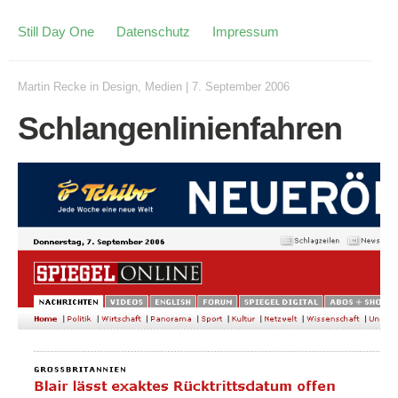
Still Day One
Datenschutz
Impressum
Martin Recke
in
Design
,
Medien
|
7. September 2006
Schlangenlinienfahren