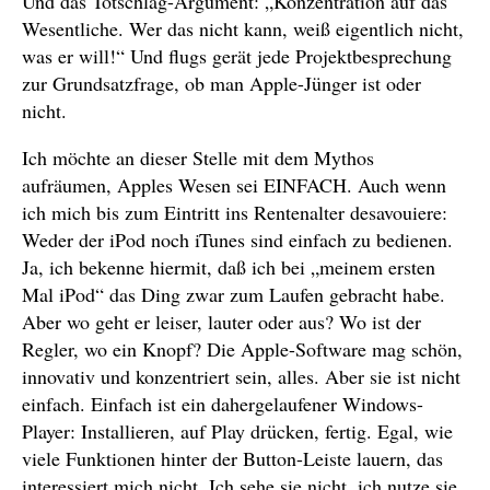
Und das Totschlag-Argument: „Konzentration auf das
Wesentliche. Wer das nicht kann, weiß eigentlich nicht,
was er will!“ Und flugs gerät jede Projektbesprechung
zur Grundsatzfrage, ob man Apple-Jünger ist oder
nicht.
Ich möchte an dieser Stelle mit dem Mythos
aufräumen, Apples Wesen sei EINFACH. Auch wenn
ich mich bis zum Eintritt ins Rentenalter desavouiere:
Weder der iPod noch iTunes sind einfach zu bedienen.
Ja, ich bekenne hiermit, daß ich bei „meinem ersten
Mal iPod“ das Ding zwar zum Laufen gebracht habe.
Aber wo geht er leiser, lauter oder aus? Wo ist der
Regler, wo ein Knopf? Die Apple-Software mag schön,
innovativ und konzentriert sein, alles. Aber sie ist nicht
einfach. Einfach ist ein dahergelaufener Windows-
Player: Installieren, auf Play drücken, fertig. Egal, wie
viele Funktionen hinter der Button-Leiste lauern, das
interessiert mich nicht. Ich sehe sie nicht, ich nutze sie