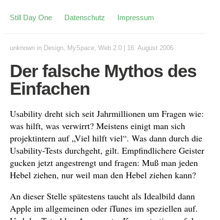
Still Day One
Datenschutz
Impressum
unknown
in
Design
,
MySpace
,
Web 2.0
|
16. August 2006
Der falsche Mythos des
Einfachen
Usability dreht sich seit Jahrmillionen um Fragen wie:
was hilft, was verwirrt? Meistens einigt man sich
projektintern auf „Viel hilft viel“. Was dann durch die
Usability-Tests durchgeht, gilt. Empfindlichere Geister
gucken jetzt angestrengt und fragen: Muß man jeden
Hebel ziehen, nur weil man den Hebel ziehen kann?
An dieser Stelle spätestens taucht als Idealbild dann
Apple im allgemeinen oder iTunes im speziellen auf.