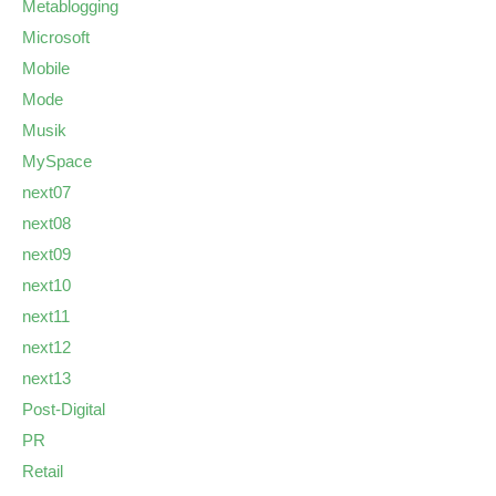
Metablogging
Microsoft
Mobile
Mode
Musik
MySpace
next07
next08
next09
next10
next11
next12
next13
Post-Digital
PR
Retail