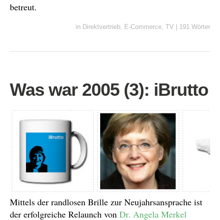
betreut.
in
Direktvertrieb
,
E-Commerce
,
TV
|
191 Wörter
Was war 2005 (3): iBrutto
Mittels der randlosen Brille zur Neujahrsansprache ist
der erfolgreiche Relaunch von
Dr. Angela Merkel