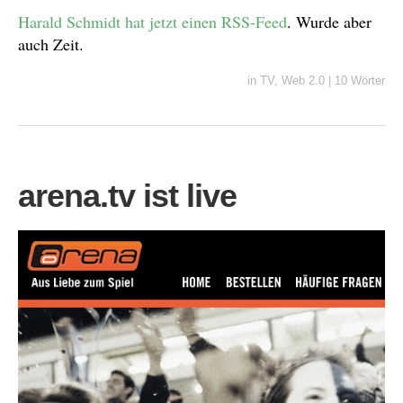
Harald Schmidt
hat jetzt
einen RSS-Feed
. Wurde aber
auch Zeit.
in
TV
,
Web 2.0
|
10 Wörter
arena.tv ist live