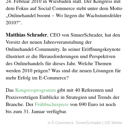
24. Februar 2010 in Wiesbaden statt. Der Kongress mit
dem Fokus auf Social Commerce steht unter dem Motto
„Onlinehandel boomt – Wo liegen die Wachstumsfelder
2010?“.
Matthias Schrader
, CEO von SinnerSchrader, hat den
Vorsitz der neuen Jahresveranstaltung der
Onlinehandel-Community. In seiner Eröffnungskeynote
illustriert er die Herausforderungen und Perspektiven
des Onlinehandels für dieses Jahr. Welche Themen
werden 2010 prägen? Was sind die neuen Lösungen für
mehr Erfolg im E-Commerce?
Das
Kongressprogramm
gibt mit 40 Referenten und
Praxisvorträgen Einblicke in Strategien und Trends der
Branche. Der
Frühbucherpreis
von 690 Euro ist noch
bis zum 31. Januar verfügbar.
in
E-Commerce
,
SinnerSchrader
|
102 Wörter