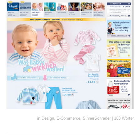
in
Design
,
E-Commerce
,
SinnerSchrader
|
163 Wörter