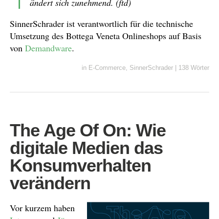
ändert sich zunehmend. (ftd)
SinnerSchrader ist verantwortlich für die technische
Umsetzung des Bottega Veneta Onlineshops auf Basis
von
Demandware
.
in
E-Commerce
,
SinnerSchrader
|
138 Wörter
The Age Of On: Wie
digitale Medien das
Konsumverhalten
verändern
Vor kurzem haben