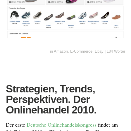
in
Amazon
,
E-Commerce
,
Ebay
|
184 Wörter
Strategien, Trends,
Perspektiven. Der
Onlinehandel 2010.
Der erste
Deutsche Onlinehandelskongress
findet am