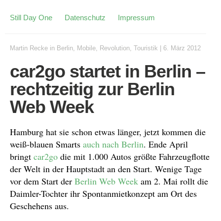
Still Day One
Datenschutz
Impressum
Martin Recke
in
Berlin
,
Mobile
,
Revolution
,
Touristik
|
6. März 2012
car2go startet in Berlin –
rechtzeitig zur Berlin
Web Week
Hamburg hat sie schon etwas länger, jetzt kommen die
weiß-blauen Smarts
auch nach Berlin
. Ende April
bringt
car2go
die mit 1.000 Autos größte Fahrzeugflotte
der Welt in der Hauptstadt an den Start. Wenige Tage
vor dem Start der
Berlin Web Week
am 2. Mai rollt die
Daimler-Tochter ihr Spontanmietkonzept am Ort des
Geschehens aus.