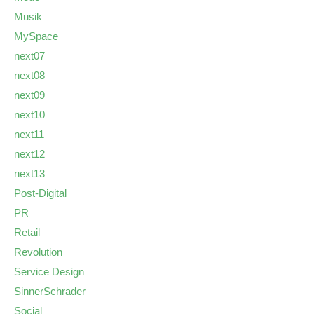
Musik
MySpace
next07
next08
next09
next10
next11
next12
next13
Post-Digital
PR
Retail
Revolution
Service Design
SinnerSchrader
Social