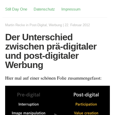
Still Day One
Datenschutz
Impressum
Martin Recke
in
Post-Digital
,
Werbung
|
22. Februar 2012
Der Unterschied
zwischen prä-digitaler
und post-digitaler
Werbung
Hier mal auf einer schönen Folie zusammengefasst: