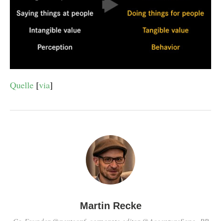
Quelle
[
via
]
Martin Recke
Co-Founder @nextconf, corporate editor @AccentureSong, PR