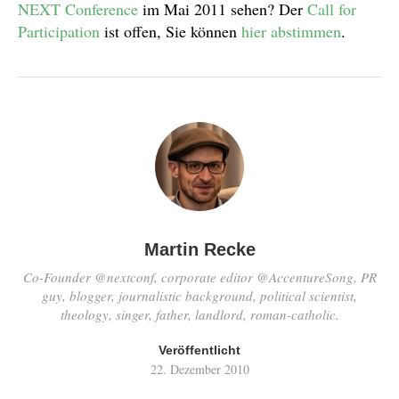
NEXT Conference
im Mai 2011 sehen? Der
Call for
Participation
ist offen, Sie können
hier abstimmen
.
Martin Recke
Co-Founder @nextconf, corporate editor @AccentureSong, PR
guy, blogger, journalistic background, political scientist,
theology, singer, father, landlord, roman-catholic.
Veröffentlicht
22. Dezember 2010