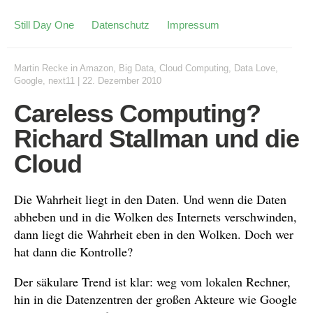
Still Day One
Datenschutz
Impressum
Martin Recke
in
Amazon
,
Big Data
,
Cloud Computing
,
Data Love
,
Google
,
next11
|
22. Dezember 2010
Careless Computing?
Richard Stallman und die
Cloud
Die Wahrheit liegt in den Daten. Und wenn die Daten
abheben und in die Wolken des Internets verschwinden,
dann liegt die Wahrheit eben in den Wolken. Doch wer
hat dann die Kontrolle?
Der säkulare Trend ist klar: weg vom lokalen Rechner,
hin in die Datenzentren der großen Akteure wie Google