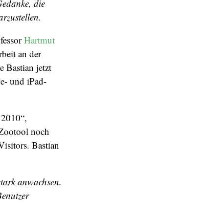
Gedanke, die
rzustellen.
fessor
Hartmut
beit an der
 Bastian jetzt
ne- und iPad-
f 2010“,
 Zootool noch
isitors. Bastian
stark anwachsen.
Benutzer