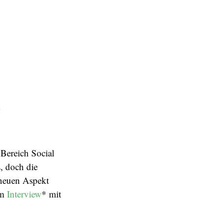
d
 Bereich Social
, doch die
 neuen Aspekt
im
Interview
* mit