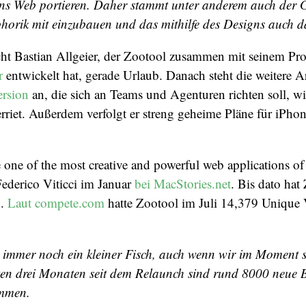
s Web portieren. Daher stammt unter anderem auch der 
orik mit einzubauen und das mithilfe des Designs auch da
 Bastian Allgeier, der Zootool zusammen mit seinem Pro
r
entwickelt hat, gerade Urlaub. Danach steht die weitere Ar
ersion
an, die sich an Teams und Agenturen richten soll, wie
erriet. Außerdem verfolgt er streng geheime Pläne für iPho
 one of the most creative and powerful web applications o
Federico Viticci im Januar
bei MacStories.net
. Bis dato hat
n.
Laut compete.com
hatte Zootool im Juli 14,379 Unique V
t immer noch ein kleiner Fisch, auch wenn wir im Moment 
zten drei Monaten seit dem Relaunch sind rund 8000 neue 
mmen.