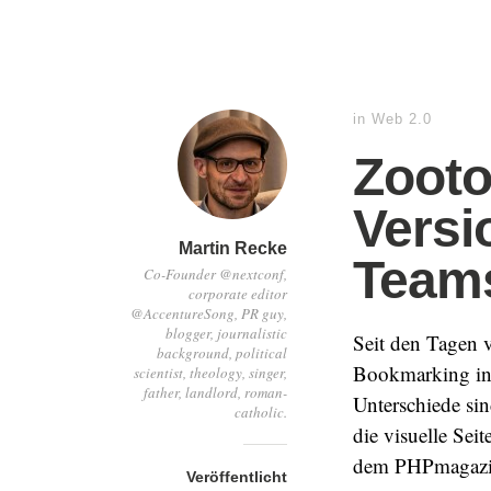
in
Web 2.0
Zooto
Versi
Martin Recke
Team
Co-Founder @nextconf,
corporate editor
@AccentureSong, PR guy,
blogger, journalistic
Seit den Tagen
background, political
Bookmarking in 
scientist, theology, singer,
father, landlord, roman-
Unterschiede si
catholic.
die visuelle Sei
dem PHPmagazi
Veröffentlicht