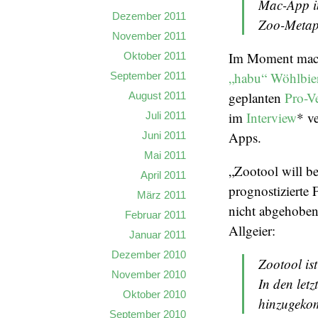
Mac-App in
Dezember 2011
Zoo-Metaph
November 2011
Im Moment macht
Oktober 2011
„habu“ Wöhlbie
September 2011
geplanten
Pro-V
August 2011
im
Interview
* v
Juli 2011
Apps.
Juni 2011
Mai 2011
„Zootool will be
April 2011
prognostizierte 
März 2011
nicht abgehobe
Februar 2011
Allgeier:
Januar 2011
Dezember 2010
Zootool is
November 2010
In den let
Oktober 2010
hinzugeko
September 2010