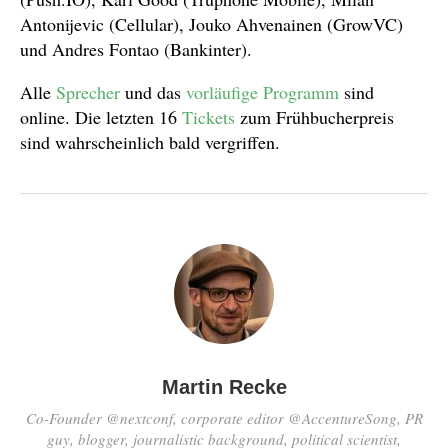
Antonijevic (Cellular), Jouko Ahvenainen (GrowVC)
und Andres Fontao (Bankinter).
Alle
Sprecher
und das
vorläufige Programm
sind
online. Die letzten 16
Tickets
zum Frühbucherpreis
sind wahrscheinlich bald vergriffen.
Martin Recke
Co-Founder @nextconf, corporate editor @AccentureSong, PR
guy, blogger, journalistic background, political scientist,