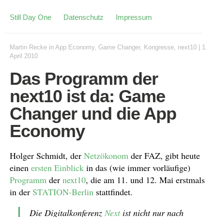
Still Day One
Datenschutz
Impressum
Martin Recke
in
App Economy
,
Game Changer
,
Kongresse
,
next10
|
1.
April 2010
Das Programm der
next10 ist da: Game
Changer und die App
Economy
Holger Schmidt, der
Netzökonom
der FAZ, gibt heute
einen
ersten Einblick
in das (wie immer vorläufige)
Programm
der
next10
, die am 11. und 12. Mai erstmals
in der
STATION-Berlin
stattfindet.
Die Digitalkonferenz
Next
ist nicht nur nach