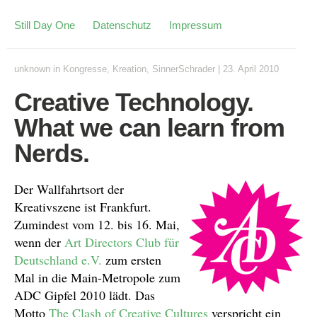
Still Day One
Datenschutz
Impressum
unknown
in
Kongresse
,
Kreation
,
SinnerSchrader
|
23. April 2010
Creative Technology.
What we can learn from
Nerds.
Der Wallfahrtsort der
Kreativszene ist Frankfurt.
Zumindest vom 12. bis 16. Mai,
wenn der
Art Directors Club für
Deutschland e.V.
zum ersten
Mal in die Main-Metropole zum
ADC Gipfel 2010 lädt. Das
Motto
The Clash of Creative Cultures
verspricht ein