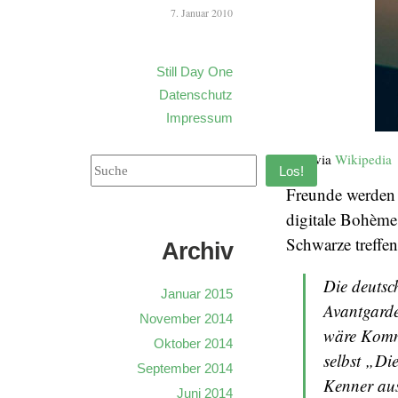
7. Januar 2010
Still Day One
Datenschutz
Impressum
Foto via
Wikipedia
Los!
Freunde werden 
digitale Bohème
Schwarze treffen
Archiv
Die deutsc
Januar 2015
Avantgarde
November 2014
wäre Kommu
Oktober 2014
selbst „Di
September 2014
Kenner aus
Juni 2014