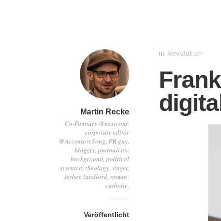
in
Revolution
Frank
digit
Martin Recke
Co-Founder @nextconf,
corporate editor
@AccentureSong, PR guy,
blogger, journalistic
background, political
scientist, theology, singer,
father, landlord, roman-
catholic.
Veröffentlicht