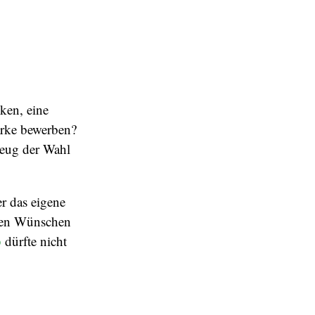
ken, eine
arke bewerben?
eug der Wahl
er das eigene
enen Wünschen
b
dürfte nicht