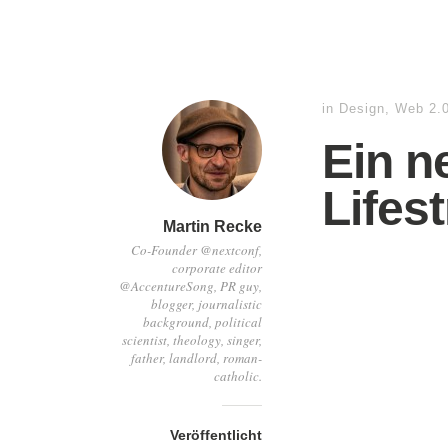
in
Design
,
Web 2.
Ein n
Lifes
Martin Recke
Co-Founder @nextconf,
corporate editor
@AccentureSong, PR guy,
blogger, journalistic
background, political
scientist, theology, singer,
father, landlord, roman-
catholic.
Veröffentlicht