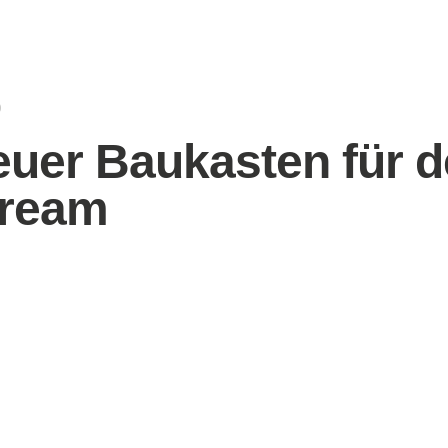
0
euer Baukasten für 
tream