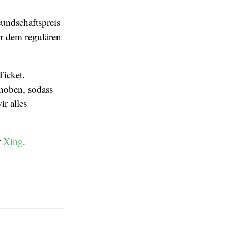
undschaftspreis
er dem regulären
Ticket.
ehoben, sodass
r alles
r
Xing
.