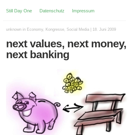
Still Day One
Datenschutz
Impressum
unknown
in
Economy
,
Kongresse
,
Social Media
|
18. Juni 2009
next values, next money,
next banking