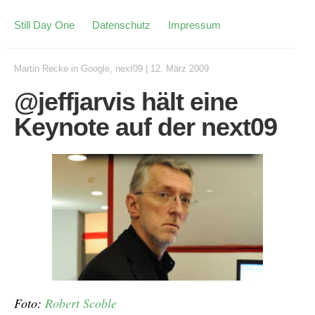
Still Day One
Datenschutz
Impressum
Martin Recke
in
Google
,
next09
|
12. März 2009
@jeffjarvis hält eine
Keynote auf der next09
Foto:
Robert Scoble