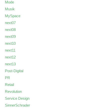
Mode
Musik
MySpace
next07
next08
next09
next10
next11
next12
next13
Post-Digital
PR
Retail
Revolution
Service Design
SinnerSchrader