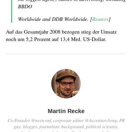
BBDO
Worldwide and DDB Worldwide. [
Reuters
]
Auf das Gesamtjahr 2008 bezogen stieg der Umsatz
noch um 5,2 Prozent auf 13,4 Mrd. US-Dollar.
Martin Recke
Co-Founder @nextconf, corporate editor @AccentureSong, PR
guy, blogger, journalistic background, political scientist,