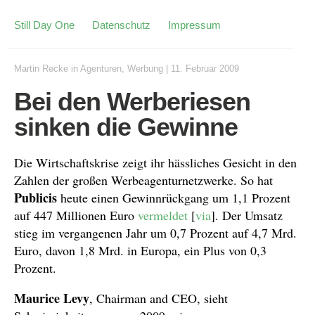
Still Day One
Datenschutz
Impressum
Martin Recke
in
Agenturen
,
Werbung
|
11. Februar 2009
Bei den Werberiesen
sinken die Gewinne
Die Wirtschaftskrise zeigt ihr hässliches Gesicht in den
Zahlen der großen Werbeagenturnetzwerke. So hat
Publicis
heute einen Gewinnrückgang um 1,1 Prozent
auf 447 Millionen Euro
vermeldet
[
via
]. Der Umsatz
stieg im vergangenen Jahr um 0,7 Prozent auf 4,7 Mrd.
Euro, davon 1,8 Mrd. in Europa, ein Plus von 0,3
Prozent.
Maurice Levy
, Chairman and CEO, sieht