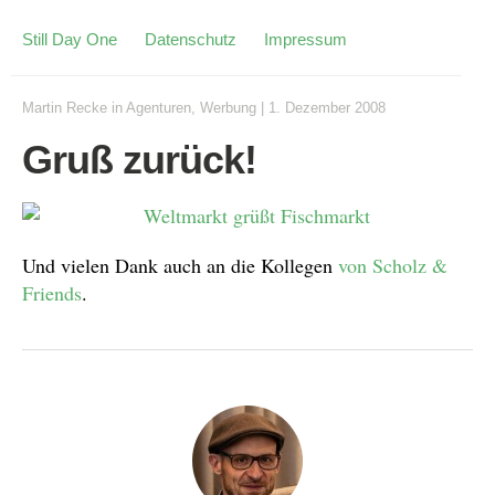
Still Day One
Datenschutz
Impressum
Martin Recke
in
Agenturen
,
Werbung
|
1. Dezember 2008
Gruß zurück!
Und vielen Dank auch an die Kollegen
von Scholz &
Friends
.