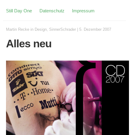
Still Day One
Datenschutz
Impressum
Martin Recke
in
Design
,
SinnerSchrader
|
5. Dezember 2007
Alles neu