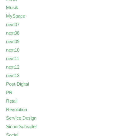
Musik
MySpace
next07
next08
next09
next10
next11
next12
next13
Post-Digital
PR
Retail
Revolution
Service Design
SinnerSchrader
Social