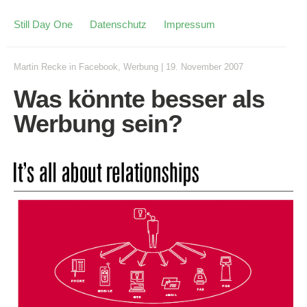
Still Day One
Datenschutz
Impressum
Martin Recke
in
Facebook
,
Werbung
|
19. November 2007
Was könnte besser als
Werbung sein?