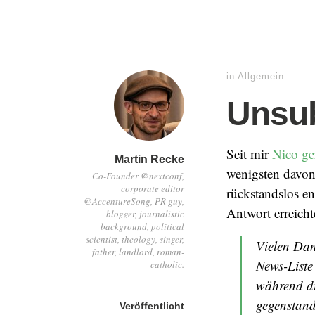
in
Allgemein
Unsub
Seit mir
Nico ge
Martin Recke
wenigsten davon 
Co-Founder @nextconf,
corporate editor
rückstandslos en
@AccentureSong, PR guy,
Antwort erreicht
blogger, journalistic
background, political
scientist, theology, singer,
Vielen Dan
father, landlord, roman-
News-Liste
catholic.
während die
gegenstand
Veröffentlicht