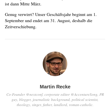
ist dann Mitte März.
Genug verwirrt? Unser Geschäftsjahr beginnt am 1.
September und endet am 31. August, deshalb die
Zeitverschiebung.
Martin Recke
Co-Founder @nextconf, corporate editor @AccentureSong, PR
guy, blogger, journalistic background, political scientist,
theology, singer, father, landlord, roman-catholic.