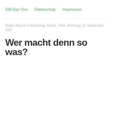
Still Day One
Datenschutz
Impressum
Martin Recke
in
Marketing
,
Media
,
Viral
,
Werbung
|
4. September
2007
Wer macht denn so
was?