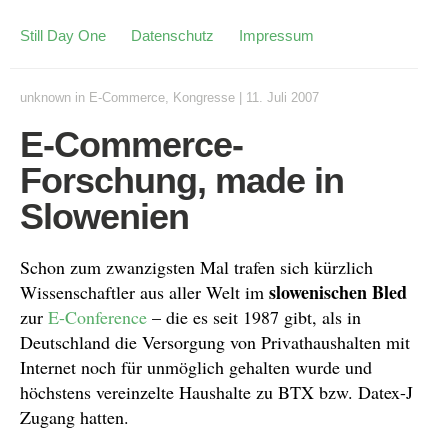
Still Day One
Datenschutz
Impressum
unknown
in
E-Commerce
,
Kongresse
|
11. Juli 2007
E-Commerce-
Forschung, made in
Slowenien
Schon zum zwanzigsten Mal trafen sich kürzlich
slowenischen Bled
Wissenschaftler aus aller Welt im
zur
E-Conference
– die es seit 1987 gibt, als in
Deutschland die Versorgung von Privathaushalten mit
Internet noch für unmöglich gehalten wurde und
höchstens vereinzelte Haushalte zu BTX bzw. Datex-J
Zugang hatten.