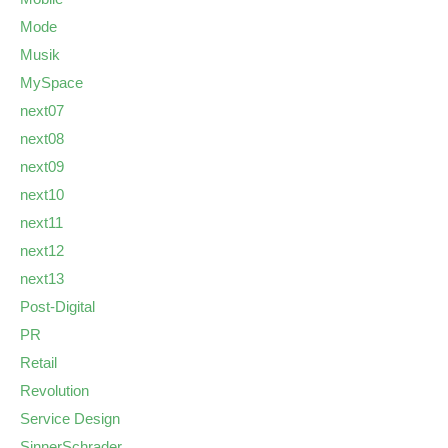
Mode
Musik
MySpace
next07
next08
next09
next10
next11
next12
next13
Post-Digital
PR
Retail
Revolution
Service Design
SinnerSchrader