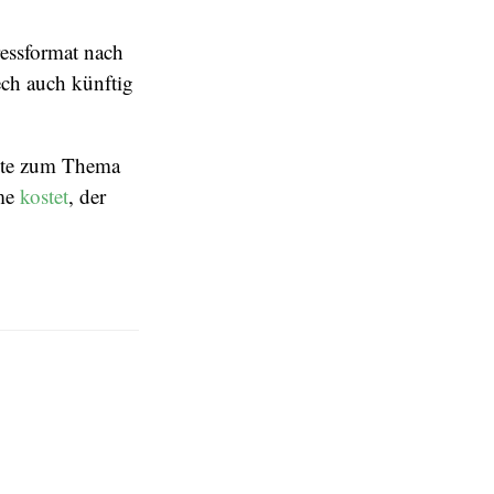
ressformat nach
ech auch künftig
ote zum Thema
hme
kostet
, der