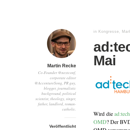
in
Kongresse
,
Mar
ad:te
Mai
Martin Recke
Co-Founder @nextconf,
corporate editor
@AccentureSong, PR guy,
blogger, journalistic
background, political
scientist, theology, singer,
father, landlord, roman-
catholic.
Wird die
ad:tech
OMD
? Der BVDW
Veröffentlicht
OMD versammel