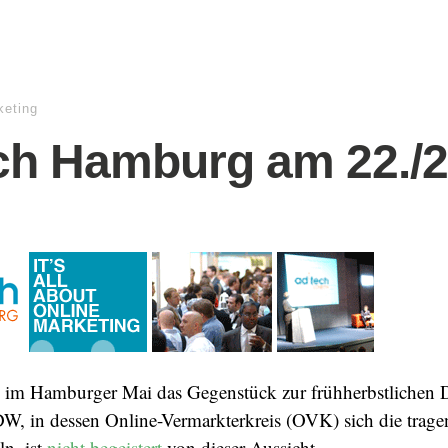
keting
ch Hamburg am 22./2
im Hamburger Mai das Gegenstück zur frühherbstlichen D
, in dessen Online-Vermarkterkreis (OVK) sich die trage
n, ist
nicht begeistert
von dieser Aussicht.