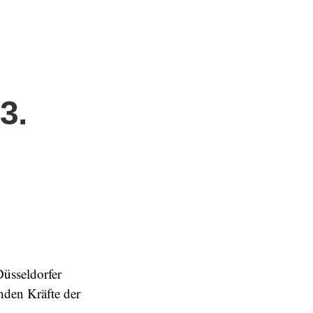
3.
üsseldorfer
nden Kräfte der