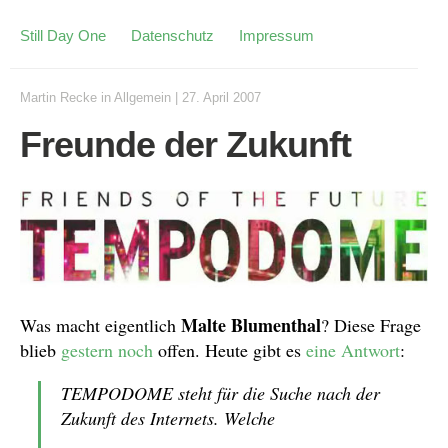
Still Day One
Datenschutz
Impressum
Martin Recke
in
Allgemein
|
27. April 2007
Freunde der Zukunft
Malte Blumenthal
Was macht eigentlich
? Diese Frage
blieb
gestern noch
offen. Heute gibt es
eine Antwort
:
TEMPODOME steht für die Suche nach der
Zukunft des Internets. Welche