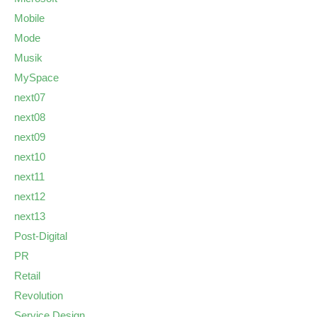
Mobile
Mode
Musik
MySpace
next07
next08
next09
next10
next11
next12
next13
Post-Digital
PR
Retail
Revolution
Service Design