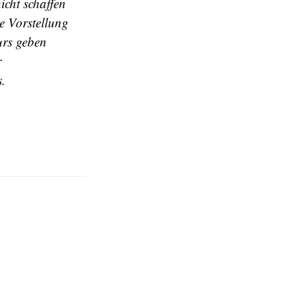
icht schaffen
e Vorstellung
urs geben
r
s.