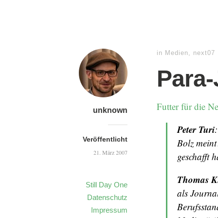
in
Medien
,
next07
Para-
Futter für die N
unknown
Peter Turi
Veröffentlicht
Bolz meint
21. März 2007
geschafft 
Thomas K
Still Day One
als Journa
Datenschutz
Berufsstand
Impressum