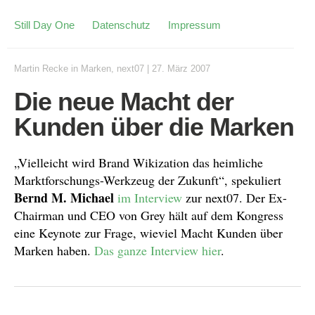
Still Day One
Datenschutz
Impressum
Martin Recke
in
Marken
,
next07
|
27. März 2007
Die neue Macht der
Kunden über die Marken
„Vielleicht wird Brand Wikization das heimliche
Marktforschungs-Werkzeug der Zukunft“, spekuliert
Bernd M. Michael
im Interview
zur next07. Der Ex-
Chairman und CEO von Grey hält auf dem Kongress
eine Keynote zur Frage, wieviel Macht Kunden über
Marken haben.
Das ganze Interview hier
.