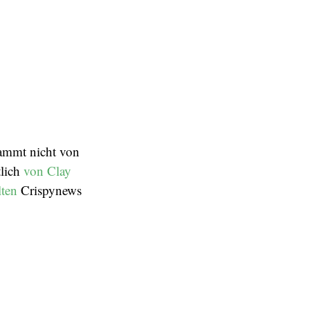
tammt nicht von
lich
von Clay
lten
Crispynews