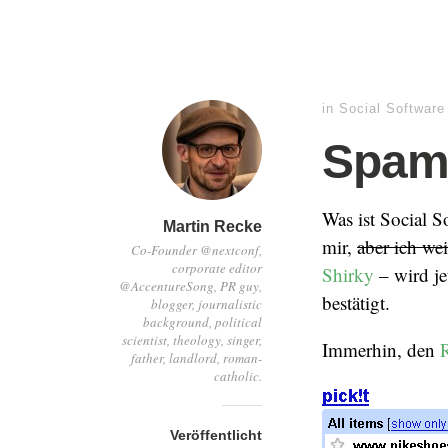
in
Social Software
Spam
Was ist Social S
Martin Recke
mir,
aber ich we
Co-Founder @nextconf,
corporate editor
Shirky
– wird je
@AccentureSong, PR guy,
bestätigt.
blogger, journalistic
background, political
scientist, theology, singer,
Immerhin, den
father, landlord, roman-
catholic.
Veröffentlicht