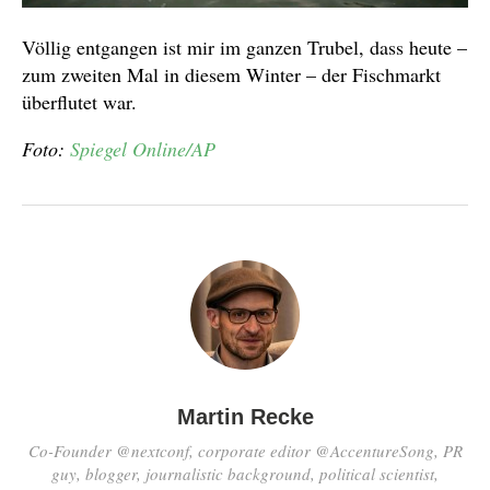
Völlig entgangen ist mir im ganzen Trubel, dass heute –
zum zweiten Mal in diesem Winter – der Fischmarkt
überflutet war.
Foto:
Spiegel Online/AP
Martin Recke
Co-Founder @nextconf, corporate editor @AccentureSong, PR
guy, blogger, journalistic background, political scientist,