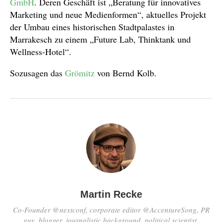
GmbH
. Deren Geschäft ist „Beratung für innovatives
Marketing und neue Medienformen“, aktuelles Projekt
der Umbau eines historischen Stadtpalastes in
Marrakesch zu einem „Future Lab, Thinktank und
Wellness-Hotel“.
Sozusagen das
Grömitz
von Bernd Kolb.
Martin Recke
Co-Founder @nextconf, corporate editor @AccentureSong, PR
guy, blogger, journalistic background, political scientist,