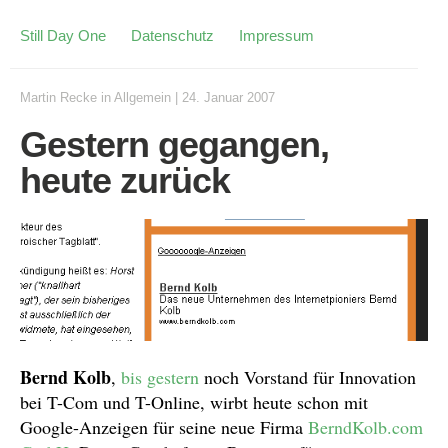
Still Day One
Datenschutz
Impressum
Martin Recke
in
Allgemein
|
24. Januar 2007
Gestern gegangen,
heute zurück
Bernd Kolb
,
bis gestern
noch Vorstand für Innovation
bei T-Com und T-Online, wirbt heute schon mit
Google-Anzeigen für seine neue Firma
BerndKolb.com