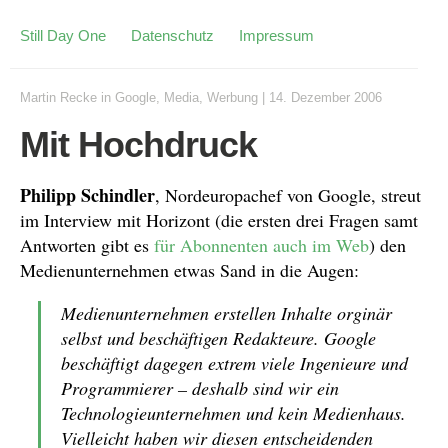
Still Day One
Datenschutz
Impressum
Martin Recke
in
Google
,
Media
,
Werbung
|
14. Dezember 2006
Mit Hochdruck
Philipp Schindler
, Nordeuropachef von Google, streut
im Interview mit Horizont (die ersten drei Fragen samt
Antworten gibt es
für Abonnenten auch im Web
) den
Medienunternehmen etwas Sand in die Augen:
Medienunternehmen erstellen Inhalte orginär
selbst und beschäftigen Redakteure. Google
beschäftigt dagegen extrem viele Ingenieure und
Programmierer – deshalb sind wir ein
Technologieunternehmen und kein Medienhaus.
Vielleicht haben wir diesen entscheidenden