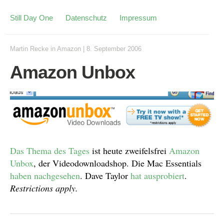
Still Day One
Datenschutz
Impressum
Martin Recke
in
Amazon
|
8. September 2006
Amazon Unbox
Das Thema
des Tages
ist heute zweifelsfrei
Amazon
Unbox
, der Videodownloadshop. Die Mac Essentials
haben nachgesehen
. Dave Taylor
hat ausprobiert
.
Restrictions apply.