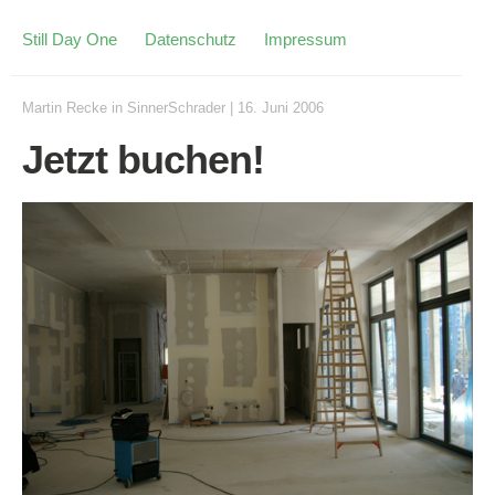
Still Day One
Datenschutz
Impressum
Martin Recke
in
SinnerSchrader
|
16. Juni 2006
Jetzt buchen!