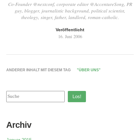
Co-Founder @nextconf, corporate editor @AccentureSong, PR
guy, blogger, journalistic background, political scientist,
theology, singer, father, landlord, roman-catholic.
Veröffentlicht
16. Juni 2006
ANDERER INHALT MIT DIESEM TAG
"ÜBER UNS"
Los!
Archiv
Januar 2015