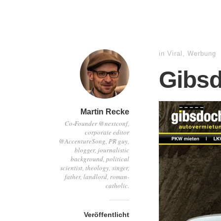
in
Viral
,
Werbung
Gibs
Martin Recke
Co-Founder @nextconf,
corporate editor
@AccentureSong, PR guy,
blogger, journalistic
background, political
scientist, theology, singer,
father, landlord, roman-
catholic.
Veröffentlicht