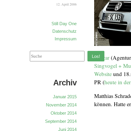
12. April 2006
Still Day One
Datenschutz
Impressum
Los!
Starcar
(Agentu
Singvogel + M
Website
und 18.0
Archiv
PR (
heute in de
Matthias Schrade
Januar 2015
können. Hatte er
November 2014
Oktober 2014
September 2014
Juni 2014