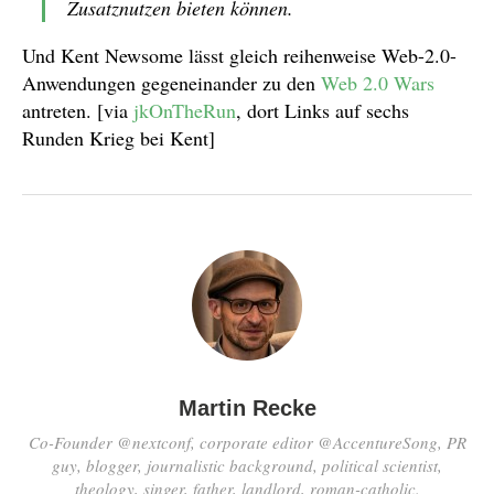
Zusatznutzen bieten können.
Und Kent Newsome lässt gleich reihenweise Web-2.0-
Anwendungen gegeneinander zu den
Web 2.0 Wars
antreten. [via
jkOnTheRun
, dort Links auf sechs
Runden Krieg bei Kent]
Martin Recke
Co-Founder @nextconf, corporate editor @AccentureSong, PR
guy, blogger, journalistic background, political scientist,
theology, singer, father, landlord, roman-catholic.