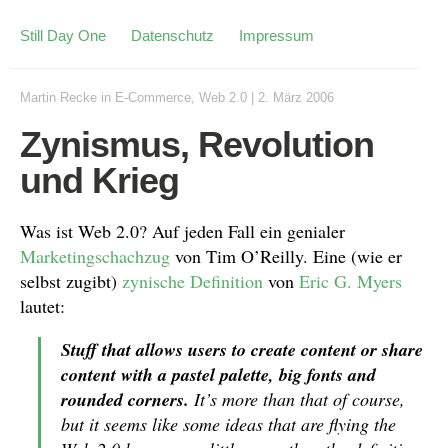
Still Day One
Datenschutz
Impressum
Martin Recke
in
E-Commerce
,
Web 2.0
|
2. März 2006
Zynismus, Revolution
und Krieg
Was ist Web 2.0? Auf jeden Fall ein genialer
Marketingschachzug
von Tim O’Reilly. Eine (wie er
selbst zugibt)
zynische Definition
von
Eric G. Myers
lautet:
Stuff that allows users to create content or share
content with a pastel palette, big fonts and
rounded corners.
It’s more than that of course,
but it seems like some ideas that are flying the