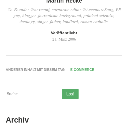
Martin Recke
Co-Founder @nextconf, corporate editor @AccentureSong, PR
guy, blogger, journalistic background, political scientist,
theology, singer, father, landlord, roman-catholic.
Veröffentlicht
21. März 2006
ANDERER INHALT MIT DIESEM TAG
E-COMMERCE
Los!
Archiv